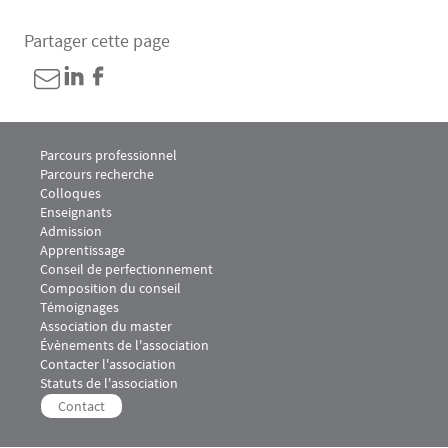
Partager cette page
Menu footer M2 Juriste Conseil des collectivités territoriales 1
Parcours professionnel
Parcours recherche
Colloques
Enseignants
Admission
Menu footer M2 Juriste Conseil des collectivités territoriales 2
Apprentissage
Menu footer M2 Juriste Conseil des collectivités territoriales 3
Conseil de perfectionnement
Composition du conseil
Témoignages
Menu footer M2 Juriste Conseil des collectivités territoriales 4
Association du master
Évènements de l'association
Contacter l'association
Statuts de l'association
Menu footer M2 Juriste Conseil des collectivités territoriales 5
Contact