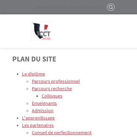
Menu liste site Custom EN
RECHERCHER
UNIVERSITÉ PARIS-PANTHÉON-ASSAS
Logo
Aller au contenu principal
PLAN DU SITE
Le diplôme
Parcours professionnel
Parcours recherche
Colloques
Enseignants
Admission
L'apprentissage
Les partenaires
Conseil de perfectionnement