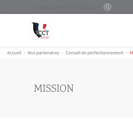
Menu liste site Custom EN
RECHERCHER
UNIVERSITÉ PARIS-PANTHÉON-ASSAS
Logo
Aller au contenu principal
FIL D'ARIANE
Accueil
Nos partenaires
Conseil de perfectionnement
M
MISSION