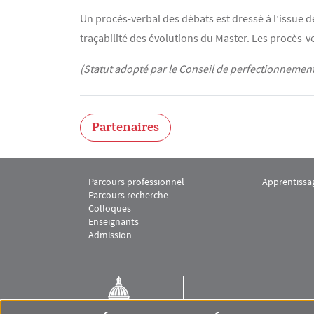
Un procès-verbal des débats est dressé à l’issue 
traçabilité des évolutions du Master. Les procès-
(Statut adopté par le Conseil de perfectionnemen
Partenaires
Parcours professionnel
Apprentissa
Menu footer M2 Juriste Conseil des collectivités t
Menu footer
Parcours recherche
Colloques
Enseignants
Admission