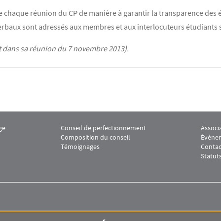
de chaque réunion du CP de manière à garantir la transparence des é
verbaux sont adressés aux membres et aux interlocuteurs étudiants s
t dans sa réunion du 7 novembre 2013).
ge
Conseil de perfectionnement
Associ
erritoriales 1
 M2 Juriste Conseil des collectivités territoriales 2
Menu footer M2 Juriste Conseil des collectivités t
Menu f
Composition du conseil
Évènem
Témoignages
Contac
Statuts