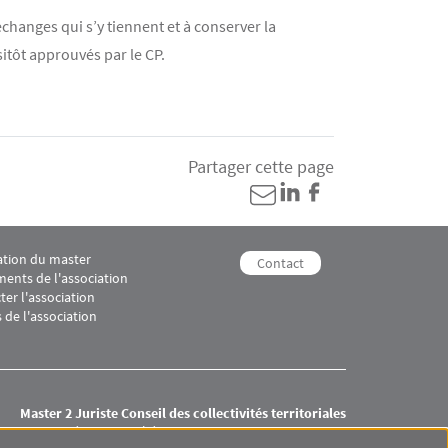
changes qui s’y tiennent et à conserver la
itôt approuvés par le CP.
Partager cette page
ation du master
erritoriales 3
ooter M2 Juriste Conseil des collectivités territoriales 4
Menu footer M2 Juriste Conseil d
Contact
ents de l'association
ter l'association
 de l'association
Master 2 Juriste Conseil des collectivités territoriales
Université Paris-Panthéon-Assas