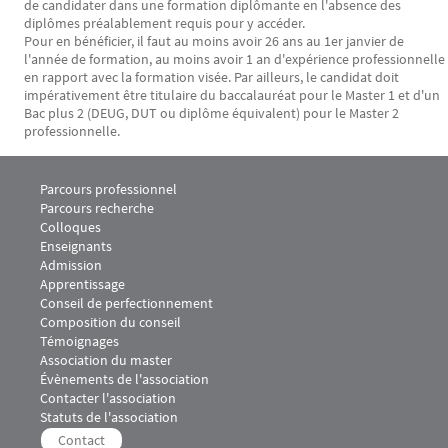
de candidater dans une formation diplômante en l'absence des
diplômes préalablement requis pour y accéder.
Pour en bénéficier, il faut au moins avoir 26 ans au 1er janvier de
l'année de formation, au moins avoir 1 an d'expérience professionnelle
en rapport avec la formation visée. Par ailleurs, le candidat doit
impérativement être titulaire du baccalauréat pour le Master 1 et d'un
Bac plus 2 (DEUG, DUT ou diplôme équivalent) pour le Master 2
professionnelle.
Menu footer M2 Juriste Conseil des collectivités territoriales 1
Parcours professionnel
Parcours recherche
Colloques
Enseignants
Admission
Menu footer M2 Juriste Conseil des collectivités territoriales 2
Apprentissage
Menu footer M2 Juriste Conseil des collectivités territoriales 3
Conseil de perfectionnement
Composition du conseil
Témoignages
Menu footer M2 Juriste Conseil des collectivités territoriales 4
Association du master
Évènements de l'association
Contacter l'association
Statuts de l'association
Menu footer M2 Juriste Conseil des collectivités territoriales 5
Contact