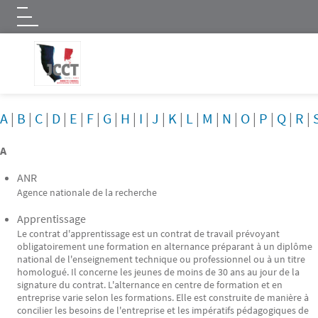
Logo
Aller au contenu principal
A
|
B
|
C
|
D
|
E
|
F
|
G
|
H
|
I
|
J
|
K
|
L
|
M
|
N
|
O
|
P
|
Q
|
R
|
A
ANR
Agence nationale de la recherche
Apprentissage
Le contrat d'apprentissage est un contrat de travail prévoyant
obligatoirement une formation en alternance préparant à un diplôme
national de l'enseignement technique ou professionnel ou à un titre
homologué. Il concerne les jeunes de moins de 30 ans au jour de la
signature du contrat. L'alternance en centre de formation et en
entreprise varie selon les formations. Elle est construite de manière à
concilier les besoins de l'entreprise et les impératifs pédagogiques de