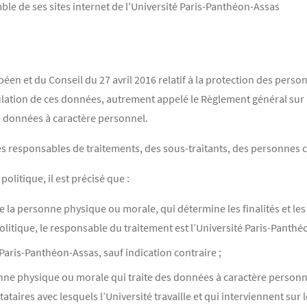
le de ses sites internet de l'Université Paris-Panthéon-Assas
n et du Conseil du 27 avril 2016 relatif à la protection des perso
culation de ces données, autrement appelé le Règlement général sur 
e données à caractère personnel.
des responsables de traitements, des sous-traitants, des personnes
itique, il est précisé que :
e la personne physique ou morale, qui détermine les finalités et l
olitique, le responsable du traitement est l’Université Paris-Panthé
é Paris-Panthéon-Assas, sauf indication contraire ;
sonne physique ou morale qui traite des données à caractère perso
stataires avec lesquels l’Université travaille et qui interviennent su