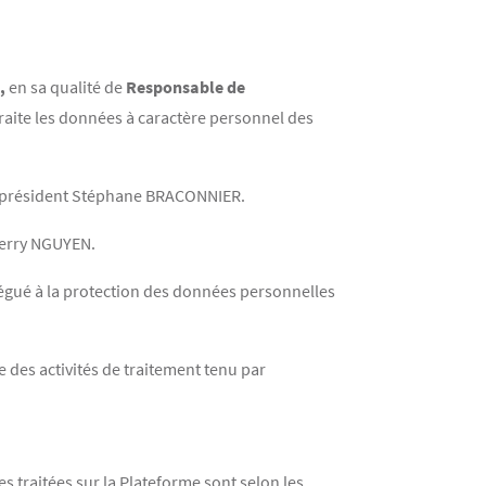
,
en sa qualité de
Responsable de
raite les données à caractère personnel des
on président Stéphane BRACONNIER.
ierry NGUYEN.
égué à la protection des données personnelles
 des activités de traitement tenu par
 traitées sur la Plateforme sont selon les