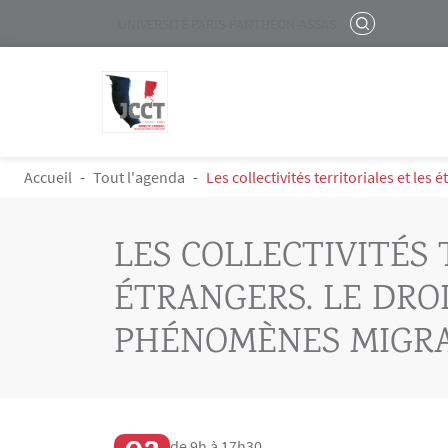
Menu liste site Custom EN
RECHERCHER
UNIVERSITÉ PARIS-PANTHÉON-ASSAS
Logo
Aller au contenu principal
FIL D'ARIANE
Accueil
Tout l'agenda
Les collectivités territoriales et le
LES COLLECTIVITÉS 
ÉTRANGERS. LE DROI
PHÉNOMÈNES MIGRA
de 9h à 17h30