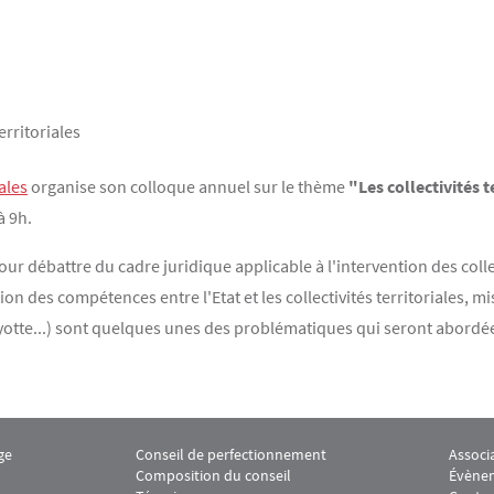
erritoriales
ales
organise son colloque annuel sur le thème
"Les collectivités t
à 9h.
our débattre du cadre juridique applicable à l'intervention des collec
tion des compétences entre l'Etat et les collectivités territoriales,
Mayotte...) sont quelques unes des problématiques qui seront abordé
ge
Conseil de perfectionnement
Associ
erritoriales 1
 M2 Juriste Conseil des collectivités territoriales 2
Menu footer M2 Juriste Conseil des collectivités t
Menu f
Composition du conseil
Évènem