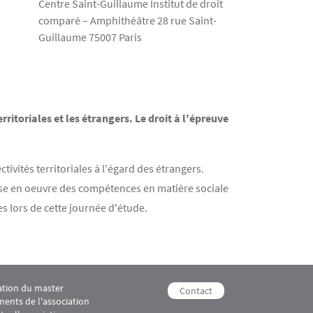
Centre Saint-Guillaume Institut de droit
comparé – Amphithéâtre 28 rue Saint-
Guillaume 75007 Paris
erritoriales et les étrangers. Le droit à l'épreuve
tivités territoriales à l'égard des étrangers.
 mise en oeuvre des compétences en matière sociale
es lors de cette journée d'étude.
ation du master
erritoriales 3
ooter M2 Juriste Conseil des collectivités territoriales 4
Menu footer M2 Juriste Conseil d
Contact
ents de l'association