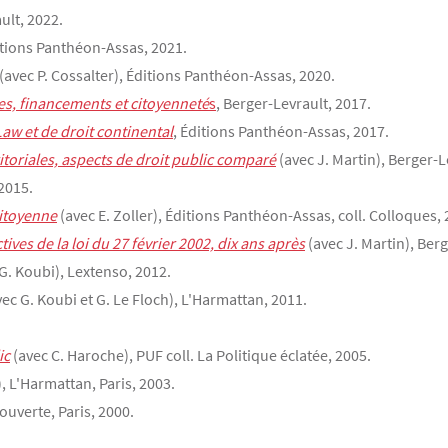
ult, 2022.
itions Panthéon-Assas, 2021.
(avec P. Cossalter), Éditions Panthéon-Assas, 2020.
s, financements et citoyenneté
s
, Berger-Levrault, 2017.
aw et de droit continental
, Éditions Panthéon-Assas, 2017.
ritoriales, aspects de droit public comparé
(avec J. Martin), Berger-Le
 2015.
itoyenne
(avec E. Zoller), Éditions Panthéon-Assas, coll. Colloques, 
ives de la loi du 27 février 2002, dix ans après
(avec J. Martin), Berg
G. Koubi), Lextenso, 2012.
ec G. Koubi et G. Le Floch), L'Harmattan, 2011.
ic
(avec C. Haroche), PUF coll. La Politique éclatée, 2005.
, L'Harmattan, Paris, 2003.
ouverte, Paris, 2000.