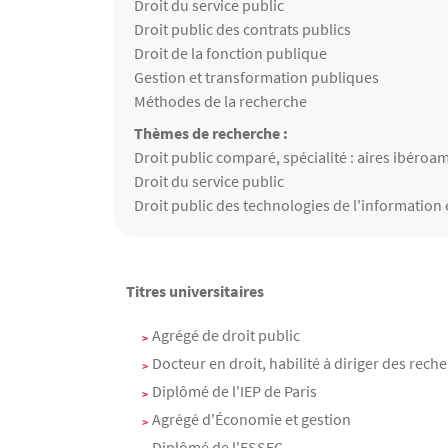
Matières enseignées
Droit du service public
Droit public des contrats publics
Droit de la fonction publique
Gestion et transformation publiques
Méthodes de la recherche
Thèmes de recherche :
Thèmes de recherche
Droit public comparé, spécialité : aires ibéroa
Droit du service public
Droit public des technologies de l'information
Contenu
Texte
Titres universitaires
Agrégé de droit public
Docteur en droit, habilité à diriger des rech
Diplômé de l'IEP de Paris
Agrégé d'Économie et gestion
Diplômé de l'ESSEC