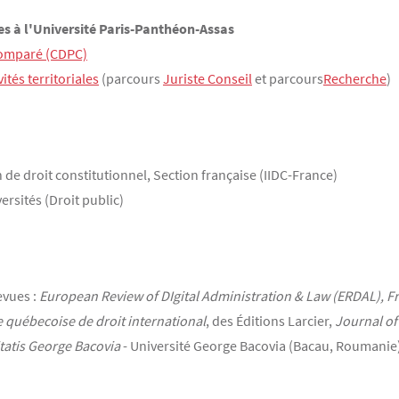
s à l'Université Paris-Panthéon-Assas
comparé (CDPC)
ités territoriales
(parcours
Juriste Conseil
et parcours
Recherche
)
 de droit constitutionnel, Section française (IIDC-France)
rsités (Droit public)
evues :
European Review of DIgital Administration & Law (ERDAL), F
 québecoise de droit international
, des Éditions Larcier,
Journal of
tatis George Bacovia
- Université George Bacovia (Bacau, Roumanie